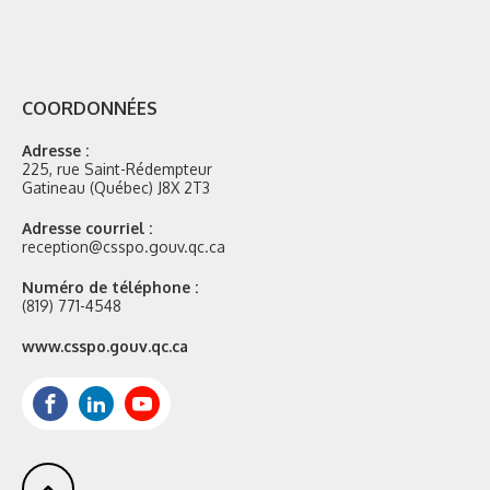
COORDONNÉES
Adresse :
225, rue Saint-Rédempteur
Gatineau (Québec) J8X 2T3
Adresse courriel :
reception@csspo.gouv.qc.ca
Numéro de téléphone :
(819) 771-4548
Site
www.csspo.gouv.qc.ca
web
:
Facebook
LinkedIn
Youtube