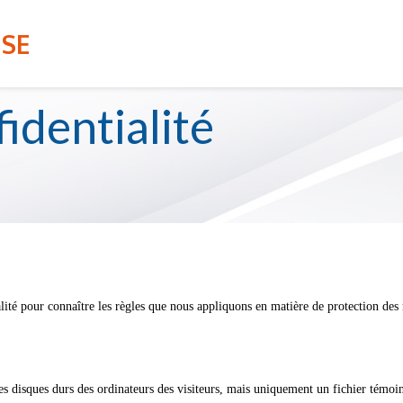
ans, pour l'année scolaire 2026-2027, aura lieu du 22 janv
s://portailparents.ca/.
S
SERVICE DE GARDE
ISE
t admission et inscription.
identialité
lité pour connaître les règles que nous appliquons en matière de protection de
es disques durs des ordinateurs des visiteurs, mais uniquement un fichier témoi