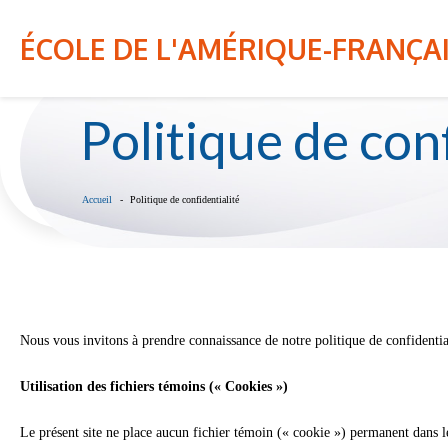
L'admission des nouveaux élèves pour le préscolaire 5 
inscription vous pouvez cliquer sur le lien suivant http
NOTRE ÉCOLE
INFO-PARENT
ÉCOLE DE L'AMÉRIQUE-FRANÇA
La procédure à suivre est dans l'onglet infos-parents e
Politique de conf
Accueil
Politique de confidentialité
Nous vous invitons à prendre connaissance de notre politique de confidentia
Utilisation des fichiers témoins (« Cookies »)
Le présent site ne place aucun fichier témoin (« cookie ») permanent dans l