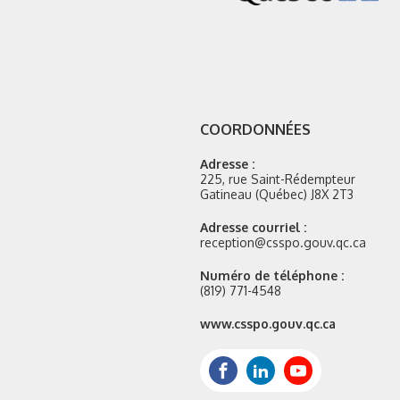
COORDONNÉES
Adresse :
225, rue Saint-Rédempteur
Gatineau (Québec) J8X 2T3
Adresse courriel :
reception@csspo.gouv.qc.ca
Numéro de téléphone :
(819) 771-4548
Site
www.csspo.gouv.qc.ca
web
:
Facebook
LinkedIn
Youtube